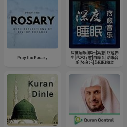
深度睡眠|解压|冥想|疗愈养
Pray the Rosary
生|艺术疗愈|白噪音|助眠音
乐|轻音乐|苏阳阳频道