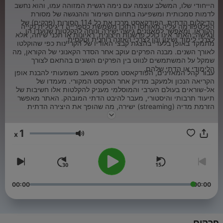
הייחודי שלו, המשלב עוצמה עם נימה רגשית המזוהה עמו, והוא נחשב
לדמות סמכותית ומשפיעה בתחום השימור וההנגשה של מסורת
הדיקלום הדתית. הפודקאסט מרכז את כל 114 הסורות (פרקים) של
הפלטפורמה עליה מאוחסן התוכן משמשת כספרייה דיגיטלית נקייה
הקוראן, ומאפשר למאזינים גישה ישירה ונוחה להקלטות שנועדו הן
ונגישה. האתר אינו כולל פרשנות חיצונית, ראיונות או תכני שיחה, אלא
לצרכי לימוד ושינון והן לצרכי האזנה רוחנית וטקסית.
מתמקד באופן בלעדי בהצגת קבצי האודיו של הקריינות כפי שהוקלטו
לאורך השנים. מבנה הפרקים עוקב אחר הסדר הקאנוני של הקוראן, מה
שמקל על המשתמשים לנווט בין הפרקים השונים בהתאם לצורך
הלימודי או הדתי שלהם.
עבור קהל המאזינים, הפודקאסט מספק משאב משמעותי להבנת אופן
הקריאה הנכון ולמעקב מדויק אחר הטקסט המקורי. מעמדו של
אל-שוראים בעולם הערבי והמוסלמי מעניק להקלטות אלו חשיבות של
תיעוד תרבותי והיסטורי, מעבר להיבט הדתי המובהק. האתר מאפשר
הזרמת מדיה (streaming) ישירה, מה שהופך את היצירה הדתית
המסורתית לזמינה עבור משתמשים מכל העולם בעידן הדיגיטלי, תוך
שמירה על איכות הקלטה ברורה המאפשרת להבחין בכל דקויות ההגייה
1
של השפה הערבית הספרותית.
x
עוצמת שמע
00:00
00:00
פרקים