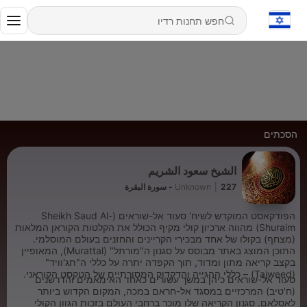
הסכתים
الشيخ سعود الشريم
227 - سورة البقرة
|
Unknown
הפודקאסט המוקדש לשיח' סעוד אל-שוראים (Sheikh Saud Al-
Shuraim) מהווה ארכיון קולי מקיף הכולל את הקלטות הקוראן המלאות
(מצחף) בקולו של אחד מבכירי הקריינים והחזנים בעולם המוסלמי.
התוכן המוצג באתר מבוסס על סגנון ה"מורתל" (Murattal), המאופיין
בקצב קריאה מתון ומדוד, תוך הקפדה יתרה על כללי ה"תג'וויד"
(Tajweed) – כללי ההגייה והדקדוק המסורתיים של הטקסט הקוראני.
סעוד אל-שוראים כיהן במשך עשורים כאחד האימאמים והדרשנים
(ח'טיב) המרכזיים במסגד אל-חראם במכה, המקום הקדוש ביותר
לאסלאם. סגנון הקריאה שלו מוכר ברחבי העולם בזכות הגוון הקולי