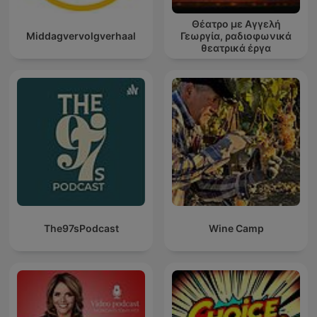
Θέατρο με Αγγελή
Middagvervolgverhaal
Γεωργία, ραδιοφωνικά
θεατρικά έργα
The97sPodcast
Wine Camp