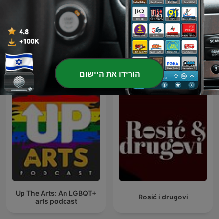
אש זרה Foreign Fire
יוצאת לעור
פודקאסטים בינלאומיים בנושא אמנויות
הורידו את היישום
Up The Arts: An LGBQT+
Rosić i drugovi
arts podcast