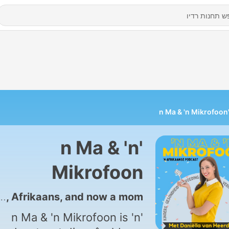
'n Ma & 'n Mi
'n Ma & 'n
Mikrofoon
109 - Veronica Ramokgoname: Aangeneem, Afrikaans, en nou ook 'n mamma/ Veronica Ramokgoname: Adopted, Afrikaans, and now a mom
'n Ma & 'n Mikrofoon is 'n