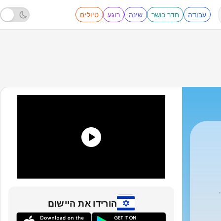
עבודה
חדר כושר
שינה
רוגע
טיולים
הורידו את היישום