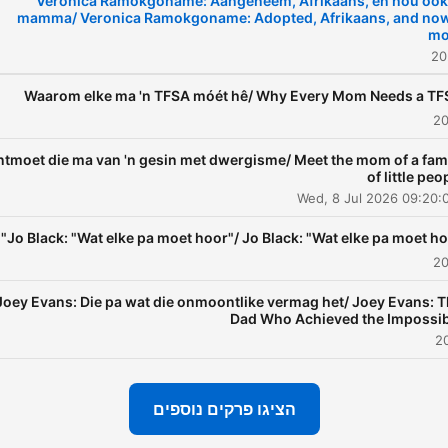
Veronica Ramokgoname: Aangeneem, Afrikaans, en nou ook
mamma/ Veronica Ramokgoname: Adopted, Afrikaans, and now
postpartum depressie,
m
tantrums en boelies word
egter ook openlik bespreek.
Waarom elke ma 'n TFSA móét hê/ Why Every Mom Needs a TF
lledaagse én bekende ma's
 kuier ook in die ateljee om
tmoet die ma van 'n gesin met dwergisme/ Meet the mom of a fam
 stories te deel. 'n Ma & 'n
of little peo
Mikrofoon sal jou inspireer,
Wed, 8 Jul 2026 09:20
bemagtig en herinner dat jy
Jo Black: "Wat elke pa moet hoor"/ Jo Black: "Wat elke pa moet ho
n spyte daarvan dat jy soms
wyfel) altyd die beste ma is
Joey Evans: Die pa wat die onmoontlike vermag het/ Joey Evans: 
vir jou kind. 'n Ma & 'n
Dad Who Achieved the Impossib
Mikrofoon is a podcast that
reflects the world of the
odern Afrikaans mom. Host
הציגו פרקים נוספים
niëlla van Heerden (herself