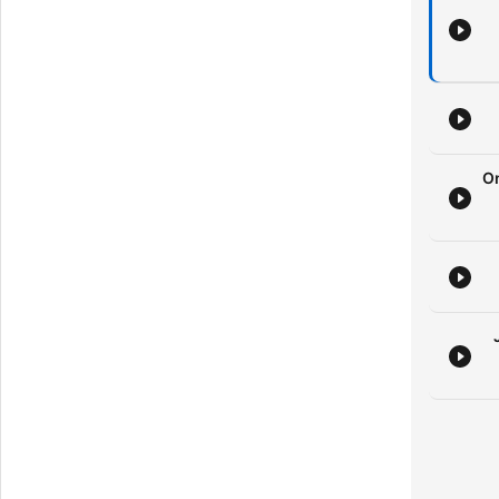
A
kom
On
hulle
(te
t
m
Da