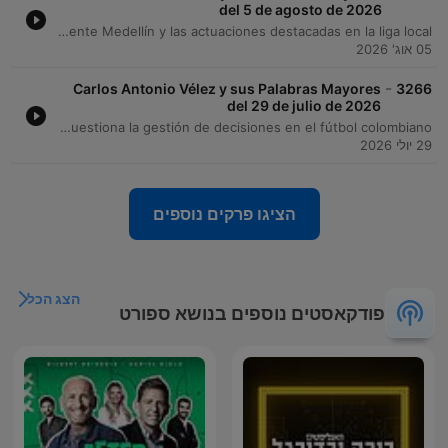
del 5 de agosto de 2026
Carlos Antonio Vélez analiza la situación de la Selección Colombia tras el Mundial, cuestionando las declaraciones de jugadores como Jerry Mina y criticando la falta de títulos recientes. El episodio también aborda polémicas en el fútbol local colombiano, incluyendo los comentarios de Johan Mojica y la situación contractual de Hamilton Campas. Asimismo, se explora la evolución táctica del fútbol moderno, argumentando que el rol tradicional del 'diez' ha desaparecido para dar paso al centrocampista integral. El análisis concluye con un repaso por el desempeño defensivo de Independiente Medellín y las actuaciones destacadas en la liga local.
05 אוג' 2026
-
Carlos Antonio Vélez y sus Palabras Mayores
3266
del 29 de julio de 2026
Carlos Antonio Vélez conmemora el título de la Copa América 2001 y analiza la situación actual del fútbol colombiano, criticando la mentalidad de los jugadores y la gestión de la federación. También aborda el conflicto interno en la División Mayor por la repartición de recursos entre los equipos grandes y pequeños. El locutor analiza la crisis de poder en la División Mayor, advirtiendo sobre las consecuencias legales y deportivas de crear una liga independiente no reconocida por la FIFA. Asimismo, aborda controversias arbitrales recientes relacionadas con el protocolo VAR y cuestiona la gestión de decisiones en el fútbol colombiano.
29 יולי 2026
הציגו פרקים נוספים
הצג הכל
פודקאסטים נוספים בנושא ספורט