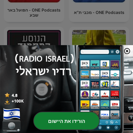
ONE Podcasts - הפועל באר
ONE Podcasts - מכבי ת"א
שבע
קומץ עמה פודקאסט מכבי תל
הנוסע המתמיד עם נדב יעקבי
אביב
- פודקאסט כדורגל עולמי
הורידו את היישום