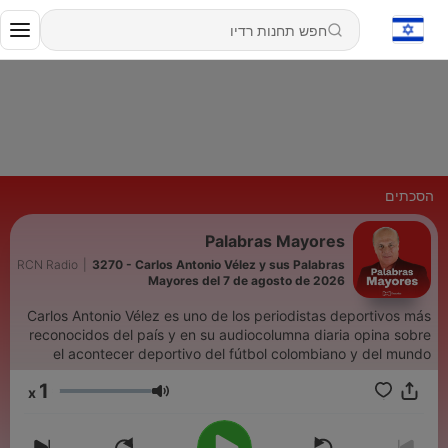
הסכתים
Palabras Mayores
RCN Radio
|
3270 - Carlos Antonio Vélez y sus Palabras
Mayores del 7 de agosto de 2026
Carlos Antonio Vélez es uno de los periodistas deportivos más
reconocidos del país y en su audiocolumna diaria opina sobre
el acontecer deportivo del fútbol colombiano y del mundo
1
x
עוצמת שמע