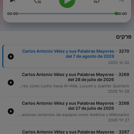
00:00
00:00
פרקים
-
Carlos Antonio Vélez y sus Palabras Mayores
3270
del 7 de agosto de 2026
02 יוני 2025
-
Carlos Antonio Vélez y sus Palabras Mayores
3269
del 28 de julio de 2026
Carlos Antonio Vélez critica la falta de ambición en el fútbol colombiano y analiza las irregularidades en los periodos presidenciales de la Federación Colombiana de Fútbol. Además, desmiente presiones de promotores para convocar jugadores específicos. El episodio también aborda noticias internacionales y locales, incluyendo polémicas sobre convocatorias técnicas, un incidente en el camerino con Durán y posibles transferencias de jugadores como Lucho hacia Al-Hilal, Lucumí y Juanfer Quintero.
28 יולי 2026
-
Carlos Antonio Vélez y sus Palabras Mayores
3268
del 27 de julio de 2026
Carlos Antonio Vélez analiza la llegada de Klopp y compara su situación con el panorama técnico colombiano, criticando la falta de transparencia en la federación. El episodio también explora el impacto de la inteligencia artificial y la interpretación de la data en el fútbol moderno. Además, se examina el rendimiento estadístico de jugadores como Kevin Mier y Tino Gómez, la actualidad de Juanfer Quintero y la situación arbitral en el fútbol colombiano, junto con un análisis de las actuaciones recientes de equipos como América y Millonarios.
27 יולי 2026
-
Carlos Antonio Vélez y sus Palabras Mayores
3267