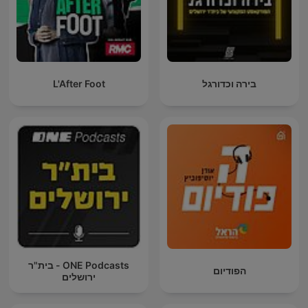
בירה וכדורגל
L'After Foot
ONE Podcasts - בית"ר
הפודיום
ירושלים