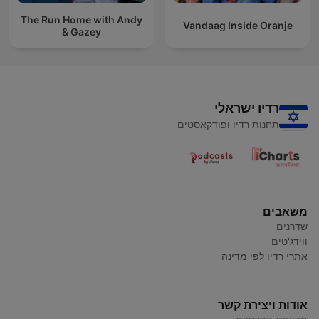
The Run Home with Andy
Vandaag Inside Oranje
& Gazey
רדיו ישראלי
תחנות רדיו ופודקאסטים
משאבים
שדרנים
ווידג'טים
אתרי רדיו לפי מדינה
אודות ויצירת קשר