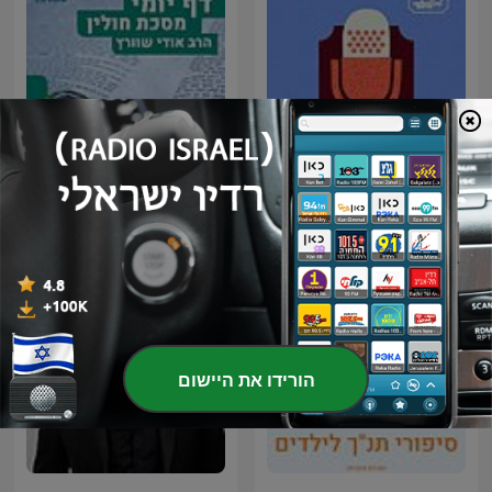
סיפור ירושלמי Sipur
דף יומי הר עציון - חולין
Yerushalmi
הורידו את היישום