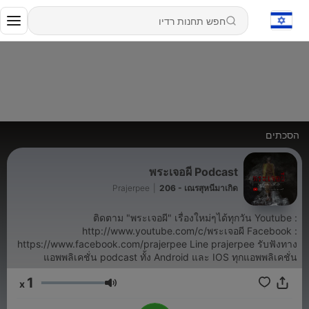
הסכתים
พระเจอผี Podcast
Prajerpee
|
206 - เณรสุหนีมาเกิด
ติดตาม "พระเจอผี" เรื่องใหม่ๆได้ทุกวัน Youtube :
http://www.youtube.com/c/พระเจอผี Facebook :
https://www.facebook.com/prajerpee Line prajerpee รับฟังทาง
แอพพลิเคชั่น podcast ทั้ง Android และ IOS ทุกแอพพลิเคชั่น
1
x
עוצמת שמע