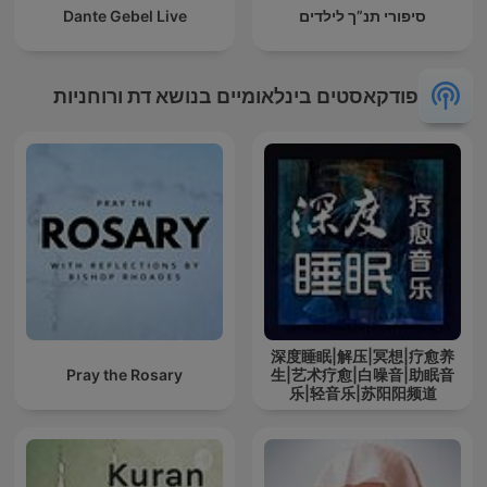
סיפורי תנ”ך לילדים
Dante Gebel Live
פודקאסטים בינלאומיים בנושא דת ורוחניות
深度睡眠|解压|冥想|疗愈养
Pray the Rosary
生|艺术疗愈|白噪音|助眠音
乐|轻音乐|苏阳阳频道