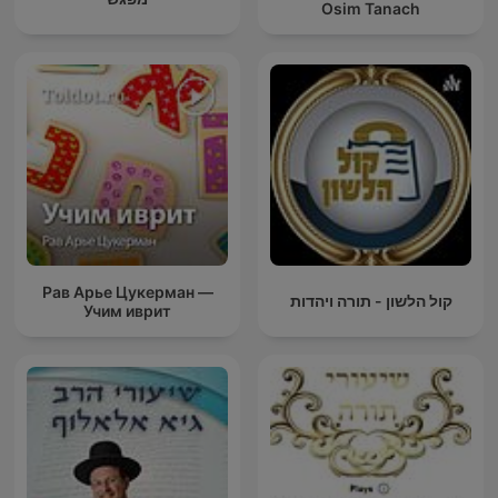
Osim Tanach
Рав Арье Цукерман —
קול הלשון - תורה ויהדות
Учим иврит