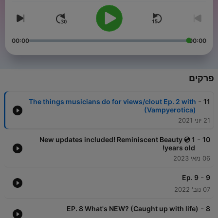
00:00
00:00
פרקים
-
The things musicians do for views/clout Ep. 2 with
11
(Vampyerotica)
21 יוני 2021
-
New updates included! Reminiscent Beauty 💿 1
10
years old!
06 מאי 2023
-
Ep. 9
9
07 נוב' 2022
-
EP. 8 What's NEW? (Caught up with life)
8