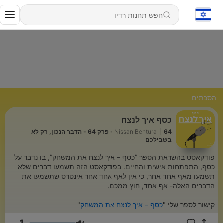
הסכתים
כסף איך לנצח
|
Nissan Bentura
64 - פרק 64 - הדבר הנכון, רק לא
בשבילכם
פודקאסט בהשראת הספר ”כסף – איך לנצח את המשחק”, בו נדבר על
כסף, התפתחות אישית והחיים. בפודקאסט הזה תשמעו דברים שלא
תשמעו מאף אחד אחר, כי אין לאף אחד אחר אינטרס שתשמעו את
הדברים האלה- אף אחד, חוץ ממכם.
קישור לספר שלי "
כסף – איך לנצח את המשחק
"
1