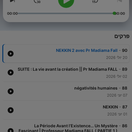
00:00
00:00
פרקים
-
NEKKIN 2 avec Pr Madiama Fall
90
20 יולי 2026
-
SUITE : La vie avant la création || Pr Madiama FALL
89
02 יולי 2026
-
négativités humaines
88
07 יוני 2026
-
NEKKIN
87
01 יוני 2026
-
La Période Avant l’Existence… Un Mystère
86
Fascinant | Professeur Madiama FALL ( PARTIE 1 )