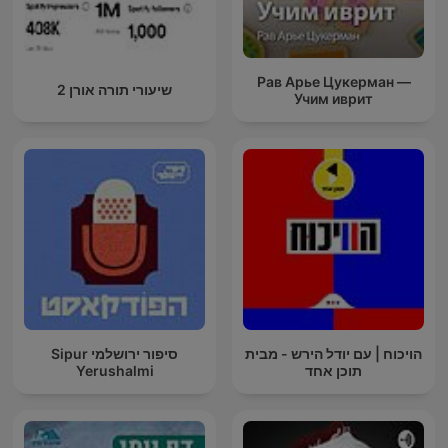
Рав Арье Цукерман —
שיעורי תורה אורן 2
Учим иврит
הויכוח | עם יודל הירש - מבית
סיפור ירושלמי Sipur
תוכן אחד
Yerushalmi