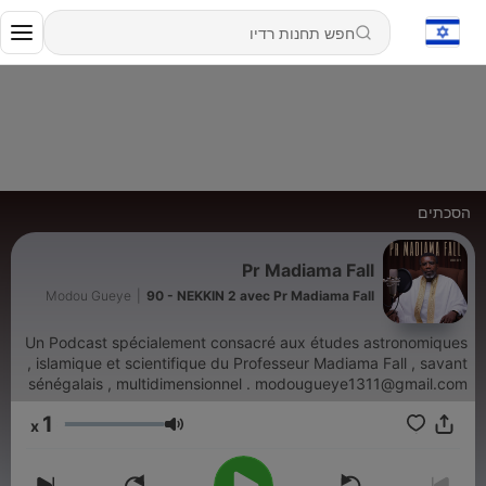
הסכתים
Pr Madiama Fall
Modou Gueye
|
90 - NEKKIN 2 avec Pr Madiama Fall
Un Podcast spécialement consacré aux études astronomiques
, islamique et scientifique du Professeur Madiama Fall , savant
sénégalais , multidimensionnel . modougueye1311@gmail.com
1
x
עוצמת שמע