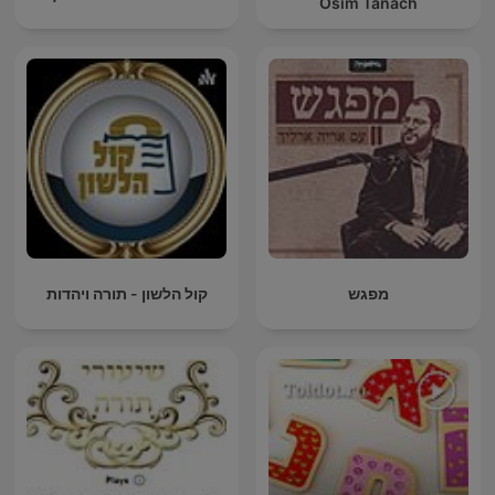
Osim Tanach
מפגש
קול הלשון - תורה ויהדות