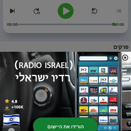
00:00
00:00
פרקים
-
Inovações da década: anos 10 e 20
5
24 דצמ' 2019
-
Produto é o Novo Marketing?
4
21 נוב' 2019
-
Como Fabricar Opiniões: mídias sociais e regimes
3
de verdade
29 אוק' 2019
-
O Futuro da Voz: dos negócios a nossas vidas
2
הורידו את היישום
15 אוק' 2019