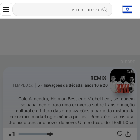
הסכתים
.REMIX
TEMPLO.cc
|
5 - Inovações da década: anos 10 e 20
Caio Almendra, Herman Bessler e Michel Lent, se reúnem
semanalmente para uma conversa sobre transformação
cultural e o futuro das organizações a partir da mistura da
economia, marketing e ciência política. Remix é essa mistura.
Remix é pensar o novo, de novo. Um podcast do TEMPLO.cc.
1
x
עוצמת שמע