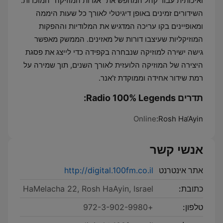
ואיכותית עבור קהל המחפש את "אגדות המוזיקה" המוכרות.
השידורים זמינים באופן דיגיטלי לאורך כל שעות היממה
ומאופיינים בקו עריכה המדגיש את המלודיות וההפקות
המוזיקליות שעיצבו דורות של מאזינים. הממשק מאפשר
גישה ישירה למוזיקה שנבחרה בקפידה כדי לייצג את פסגת
היצירה של המוזיקה הלועזית לאורך השנים, תוך שמירה על
רמת שידור אחידה וממוקדת ז'אנר.
תדרים Radio 100% Legends:
Online
Rosh Ha‘Ayin:
אנשי קשר
אתר אינטרנט
http://digital.100fm.co.il
כתובת:
HaMelacha 22, Rosh HaAyin, Israel
טלפון:
+972-3-902-9980