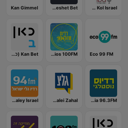
Kan Gimmel
Kol Israel Reshet Bet
IBA 88FM Kol Israel
Eco 99 FM
Radios 100FM (רדיוס)
Kan Bet (כאן ב' / רשת ב')
Radios Nostalgia 96.3FM (רדיוס נוסטלגי)
Galei Zahal (גלי צה"ל)
Radio Galey Israel (רדיו גלי ישראל)