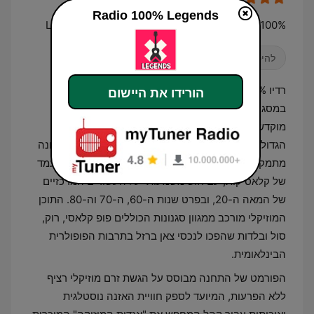
Radio 100% Legends
100% Legends — a Radios 100FM digital channel
להיטים קלסיים
אולדיז
רדיו 100% Legends הוא ערוץ מוזיקה דיגיטלי הפועל
הורידו את היישום
במסגרת פלטפורמת השידורים של רדיוס 100FM, והוא
מוקדש כולו להשמעת יצירות של האמנים וההרכבים
הגדולים ביותר בהיסטוריה של המוזיקה העולמית. התחנה
מתמקדת בשידור רצף של להיטים על-זמניים שזכו למעמד
של קלאסיקות, עם דגש משמעותי על העשורים המרכזיים
של המאה ה-20, ובפרט שנות ה-60, ה-70 וה-80. התוכן
המוזיקלי מורכב ממגוון סגנונות הכוללים פופ קלאסי, רוק,
סול ובלדות שהפכו לנכסי צאן ברזל בתרבות הפופולרית
הבינלאומית.
הפורמט של התחנה מבוסס על הגשת זרם מוזיקלי רציף
ללא הפרעות, המיועד לספק חוויית האזנה נוסטלגית