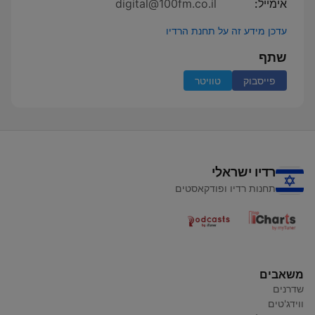
אימייל:
digital@100fm.co.il
עדכן מידע זה על תחנת הרדיו
שתף
פייסבוק
טוויטר
רדיו ישראלי
תחנות רדיו ופודקאסטים
משאבים
שדרנים
ווידג'טים