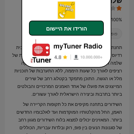
שלמה
100% Shlomo — a Radios 100FM digital channel
הורידו את היישום
פופ / טופ 40
תחנת הרדיו "100% שלמה" היא ערוץ שידור דיגיטלי מבית
רדיוס 100FM, המוקדש באופן בלעדי ליצירתו המוזיקלית של
שלמה ארצי. התחנה מפעילה פורמט של שידורי מוזיקה
רציפים לאורך כל שעות היממה, ללא התערבות של תוכניות
מלל או הגשה. התוכן מתמקד בקטלוג רחב של שירים
המייצגים את פועלו של אחד האמנים המרכזיים והבולטים
ביותר בתרבות וביצירה הישראלית לאורך עשורים.
השידורים בתחנה מקיפים את כל תקופות הקריירה של
האמן, החל מהקלטותיו המוקדמות ועד לאלבומיו החדשים
ביותר. המאזינים יכולים למצוא בלוח השידורים מגוון רחב
של סגנונות הנעים בין פופ, רוק ובלדות עבריות, הכוללים