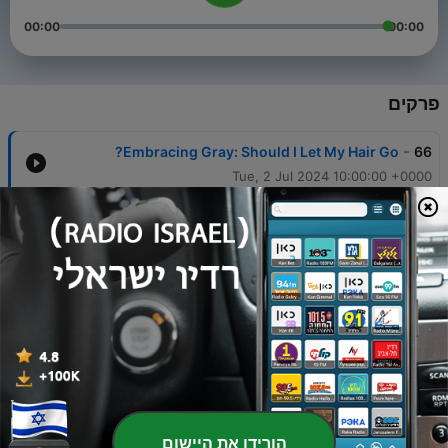
00:00
00:00
פרקים
-
Embracing Gray: Should I Let My Hair Go?
66
Tue, 2 Jul 2024 10:00:00 +0000
-
How to Celebrate Your 50th Birthday
65
21 מאי 2024
-
Is it too late to change job or career after 50 years
64
of age?
13 פבר' 2024
-
Coming Soon! Episode 2: Is it too late for a career
63
change?
Mon, 5 Feb 2024 11:00:00 +0000
-
Divorce after 50: Should you leave?
62
הורידו את היישום