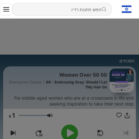
הסכתים
50 Women Over 50
Sherrilynne Starkie
|
66 - Embracing Gray: Should I Let
My Hair Go?
For middle aged women who are at a crossroads in life and
seeking inspiration to take their next step.
1
x
עוצמת שמע