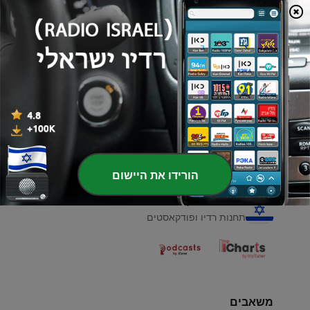
00:00
00:00
פרקים
-
South korea
1
21 אוג' 2020
הורידו את היישום
רדיו ישראלי
תחנות רדיו ופודקאסטים
משאבים