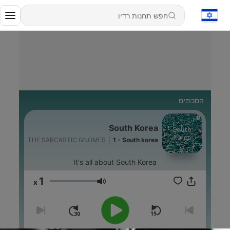
הסכתים
South Korea
THE SARCASTIC GNOMES
|
1 - South korea
It's all about South Korea
1
x
עוצמת שמע