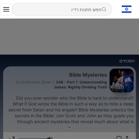
הסכתים
Bible Mysteries
Scott Mitchell, Bleav
|
348 - Part 1: Understanding
James: Rightly Dividing Truth
Did you ever wonder why the Bible is hard to understand?
What if God wrote the Bible in such a way as to hide a deep
secret from Satan and his angels? Bible Mysteries unlocks the
secrets in the Bible! Join Scott and John as they guide you
through ancient mysteries that reveal much about what is
going on in your world today. Learn more at
https://biblemysteriespodcast.com
1