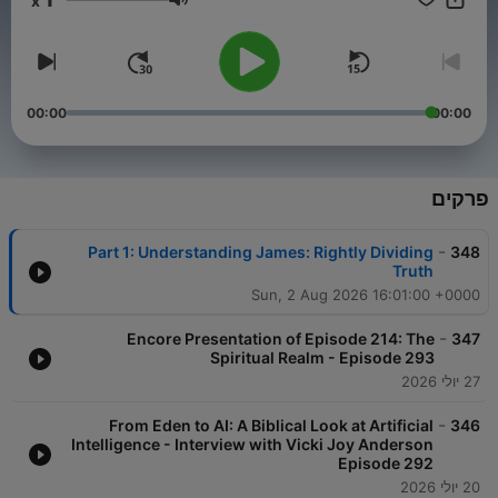
x
עוצמת שמע
00:00
00:00
פרקים
-
Part 1: Understanding James: Rightly Dividing
348
Truth
Sun, 2 Aug 2026 16:01:00 +0000
-
Encore Presentation of Episode 214: The
347
Spiritual Realm - Episode 293
27 יולי 2026
-
From Eden to AI: A Biblical Look at Artificial
346
Intelligence - Interview with Vicki Joy Anderson
Episode 292
20 יולי 2026