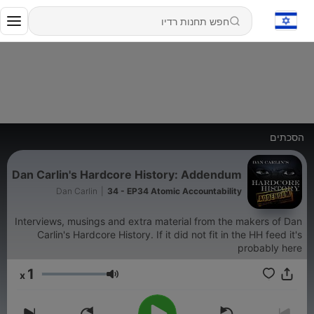
הסכתים
Dan Carlin's Hardcore History: Addendum
Dan Carlin
|
34 - EP34 Atomic Accountability
Interviews, musings and extra material from the makers of Dan
Carlin's Hardcore History. If it did not fit in the HH feed it's
probably here
1
x
עוצמת שמע