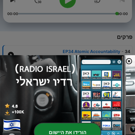
00:00
00:00
פרקים
-
EP34 Atomic Accountability
34
28 נוב' 2025
-
EP33 Sledgehammer and Big Shot
33
05 יולי 2025
-
EP32 The Show with Mike Rowe
32
29 מרץ 2025
-
EP31 Kushite Conversations
31
13 ינו' 2025
-
EP30 So, you say you want a revolution?
30
הורידו את היישום