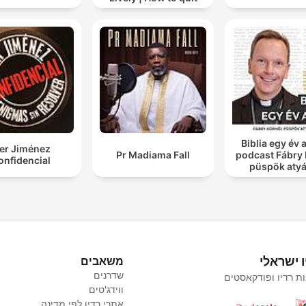
drinking alcohol
Biblia egy év a
ker Jiménez
Pr Madiama Fall
podcast Fábry 
onfidencial
püspök atyá
ו ישראלי
משאבים
שדרנים
ת רדיו ופודקאסטים
ווידג'טים
אתרי רדיו לפי מדינה