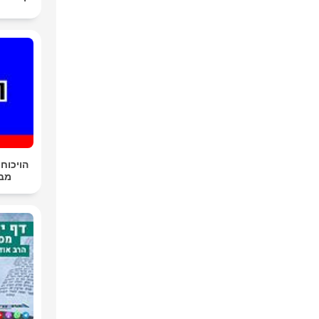
הויכוח 
מבית ת