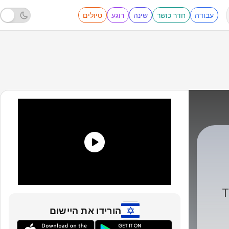
עבודה
חדר כושר
שינה
רוגע
טיולים
Eddy Addy
|
T
הורידו את היישום