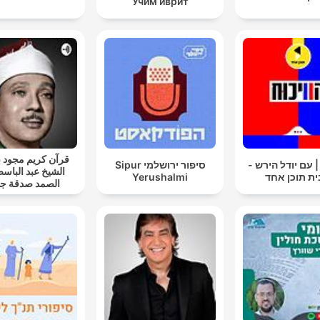
Учим иврит
قرآن كريم مجود
| עם יודל הירש -
סיפור ירושלמי Sipur
الشيخ عبد الباسط
וכן אחד
Yerushalmi
الصمد صدقة جا