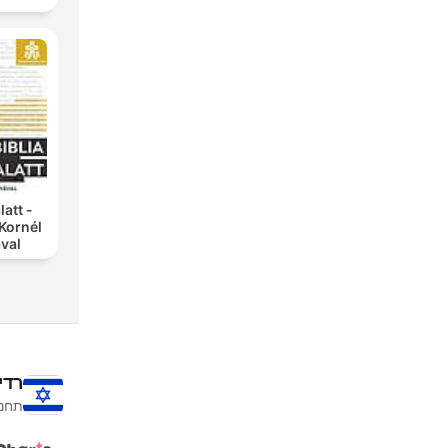
latt -
Kornél
val
רדי
תחנו