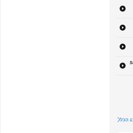
S
 הכל