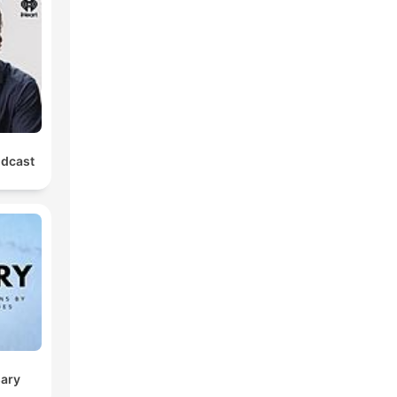
odcast
sary