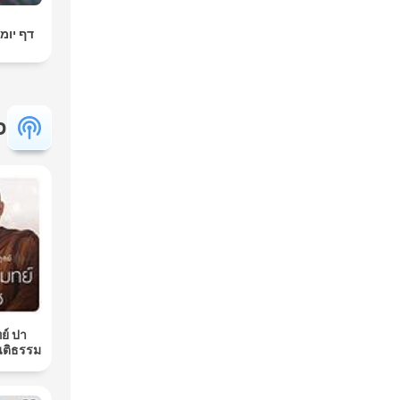
דף יומי
פ
ย์ ปา
นติธรรม