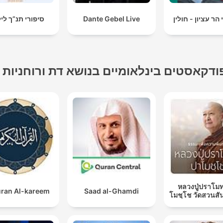
 הר עציון - חולין
Dante Gebel Live
סיפורי תנ”ך לי
ודקאסטים בינלאומיים בנושא דת ורוחניות
หลวงปู่ปราโมท
ran Al-kareem
Saad al-Ghamdi
โมชฺโช วัดสวนสั