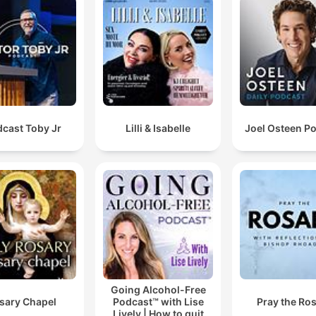
cast Toby Jr.
Lilli & Isabelle
Joel Osteen P
Going Alcohol-Free
sary Chapel
Podcast™ with Lise
Pray the Ro
Lively | How to quit