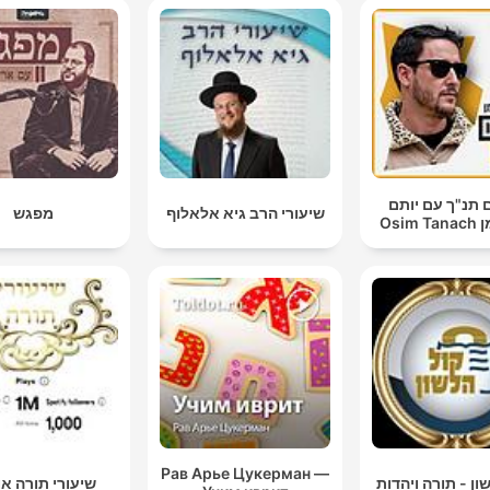
 תנ"ך עם יותם
שיעורי הרב גיא אלאלוף
מפגש
Osim
Рав Арье Цукерман —
ון - תורה ויהדות
שיעורי תורה אור