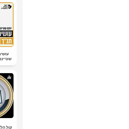
עושים
שטיינמן  Tanach
קול הלש