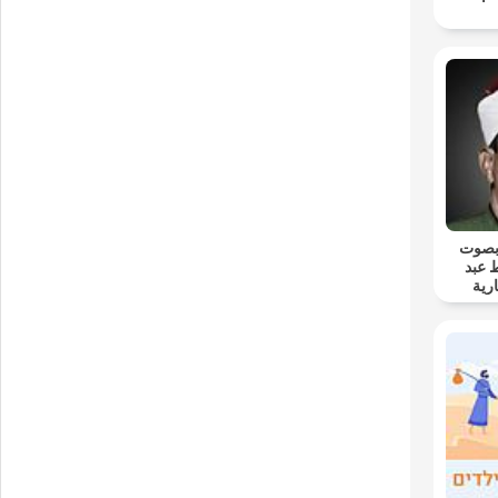
 بصوت
 عبد
رية