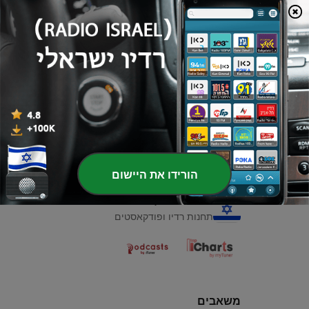
00:00
00:00
פרקים
-
Fútbol
1
27 אפר' 2021
הורידו את היישום
רדיו ישראלי
תחנות רדיו ופודקאסטים
משאבים