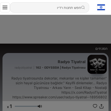
הסכתים
Radyo Tiyatral
radyotiyatral
|
162 - ODYSSEIA | Radyo Tiyatrosu
​"Radyo tiyatrosunda dekorlar, mekanlar ve kişiler tamamen
sizin hayal gücünüze bağlıdır." Keyifli dinlemeler... Radyo
Tiyatrosu - Arkası Yarın - Sesli Kitap - Nostalji
https://x.com/RadyoTiyatral
https://www.spreaker.com/user/radyo-tiyatral--18956802
1
x
עוצמת שמע