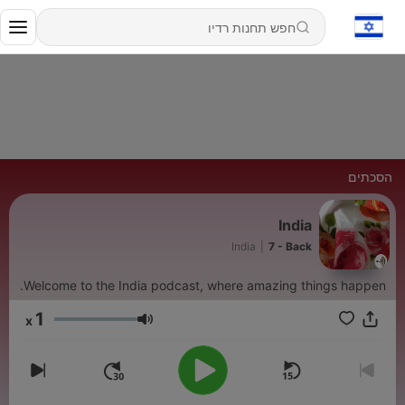
הסכתים
India
India
|
7 - Back
Welcome to the India podcast, where amazing things happen.
1
x
עוצמת שמע