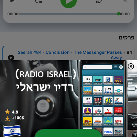
00:00
00:00
פרקים
-
Seerah #84 - Conclusion - The Messenger Passes
84
Away
17 פבר' 2020
-
Seerah #83 - The Farewell Hajj
83
17 פבר' 2020
-
Seerah #82 - The Delegation of Najran
82
17 פבר' 2020
-
Seerah #81 - The Emergence of Musaylimah Al-
81
Kadhab
17 פבר' 2020