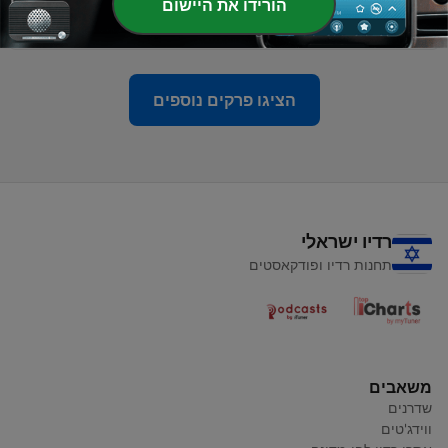
-
הורידו את היישום
Seerah #80 - Exposure of the Hypocrites
80
17 פבר' 2020
הציגו פרקים נוספים
רדיו ישראלי
תחנות רדיו ופודקאסטים
משאבים
שדרנים
ווידג'טים