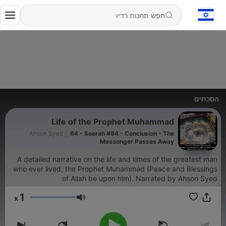
הסכתים
Life of the Prophet Muhammad
Ahson Syed
|
84 - Seerah #84 - Conclusion - The
Messenger Passes Away
A detailed narrative on the life and times of the greatest man
who ever lived, the Prophet Muhammad (Peace and Blessings
of Allah be upon him). Narrated by Ahson Syed
1
x
עוצמת שמע