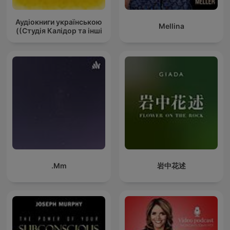
Аудіокниги українською
Mellina
(Студія Калідор та інші)
Mm.
岩中花述