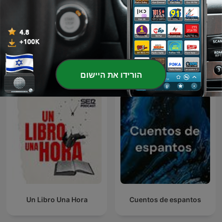
אש זרה Foreign Fire
יוצאת לעור
פודקאסטים בינלאומיים בנושא אמנויות
הורידו את היישום
Un Libro Una Hora
Cuentos de espantos