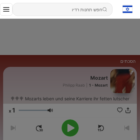
הסכתים
Mozart
Philipp Raab
|
1 - Mozart
Mozarts leben und seine Karriere ihr fetten lutscher 🍭🍭🍭
1
x
עוצמת שמע