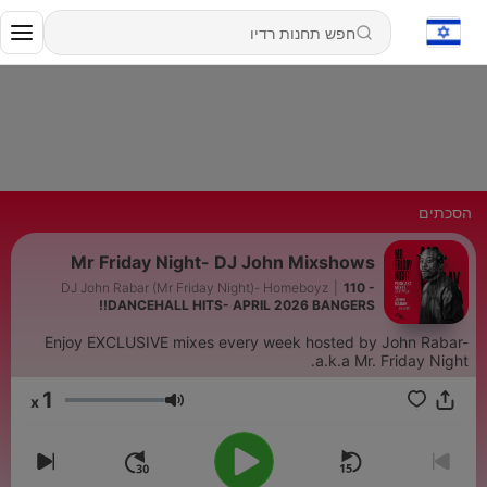
הסכתים
Mr Friday Night- DJ John Mixshows
DJ John Rabar (Mr Friday Night)- Homeboyz
|
110 -
DANCEHALL HITS- APRIL 2026 BANGERS!!
Enjoy EXCLUSIVE mixes every week hosted by John Rabar-
a.k.a Mr. Friday Night.
1
x
עוצמת שמע