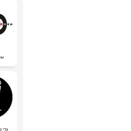
вы
גדי ט