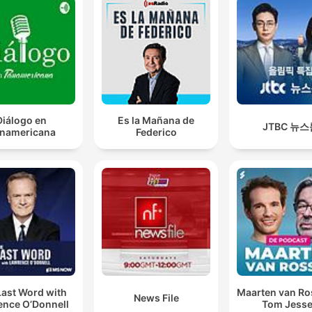
Diálogo en
Es la Mañana de
JTBC 뉴스
namericana
Federico
Last Word with
Maarten van R
News File
ence O’Donnell
Tom Jess