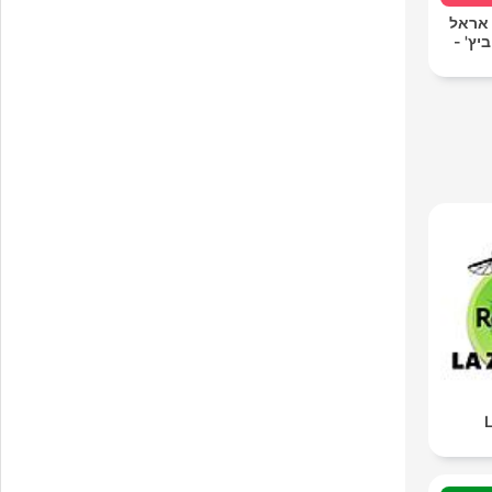
 אראל
יץ' -