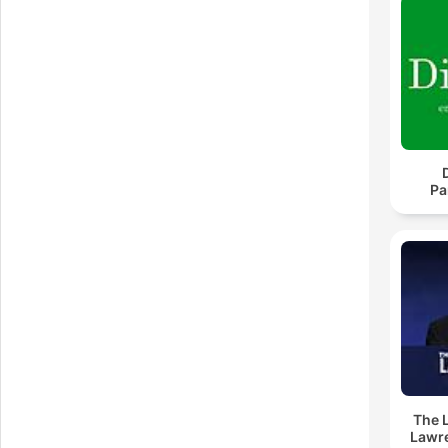
Pa
The 
Lawr