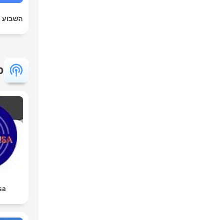
השבוע 
פ
sa