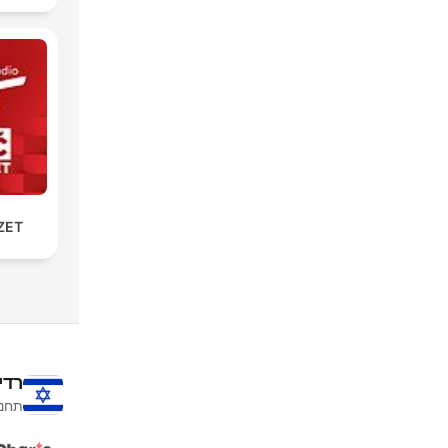
ZET
רדי
תחנו