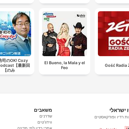
司のOK! Cozy
El Bueno, la Mala y el
Podcast【最新回
Gość Radia 
Feo
のみ】
ו ישראלי
משאבים
שדרנים
ת רדיו ופודקאסטים
ווידג'טים
אתרי רדיו לפי מדינה