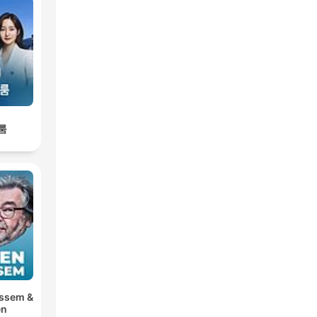
룸
ossem &
en