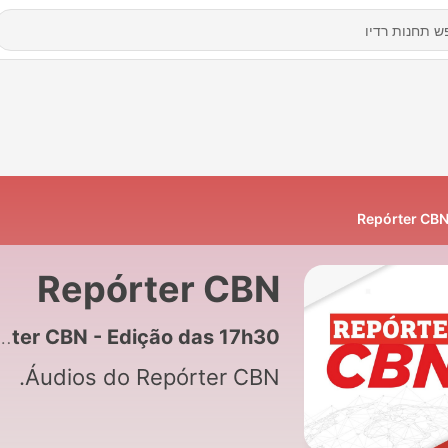
Repórter CB
Repórter CBN
5587 - Repórter CBN - Edição das 17h30
Áudios do Repórter CBN.