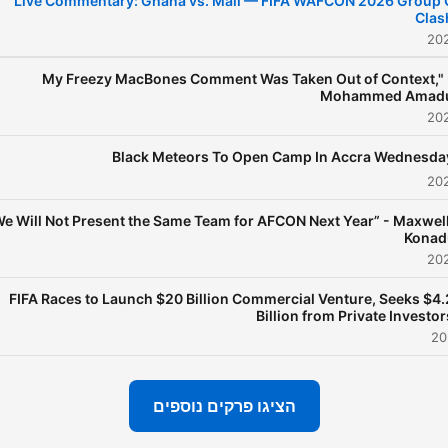
Live Commentary: Ghana vs. Mali — FIFA WAFCON 2026 Group 
Clas
My Freezy MacBones Comment Was Taken Out of Context," 
Mohammed Amad
Black Meteors To Open Camp In Accra Wednesda
We Will Not Present the Same Team for AFCON Next Year” - Maxwel
Konad
FIFA Races to Launch $20 Billion Commercial Venture, Seeks $4.
Billion from Private Investor
הציגו פרקים נוספים