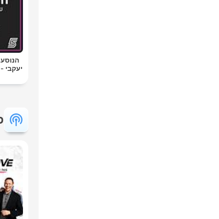
הנוסע 
יעקבי -
פ