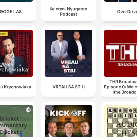
Keleten-Nyugaton
ØGGEL AS
OverDriv
Podcast
THR Broadcas
lu Krychowiaka
VREAU SĂ ȘTIU
Episode 0: Wel
the Broadca