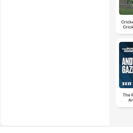
Crick
Cric
The 
An