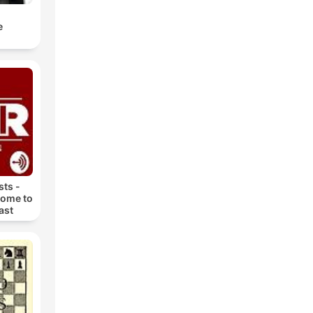
e
ts -
come to
st!