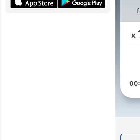
in
x
00