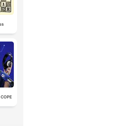
ss
e COPE