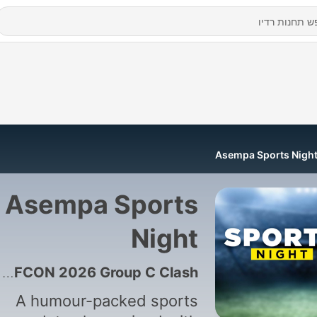
Asempa Sports Nigh
Asempa Sports
Night
1554 - Live Commentary: Ghana vs. Mali — FIFA WAFCON 2026 Group C Clash
A humour-packed sports