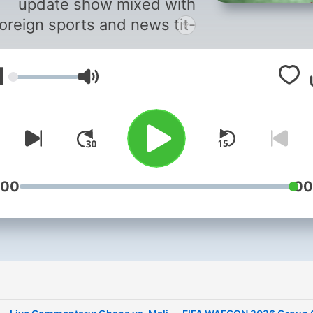
update show mixed with
foreign sports and news tit-
bits as well as special
terviews of breaking sports
1
עוצמת שמע
news.
:00
00