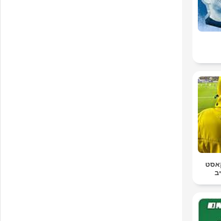
קאסט
ב