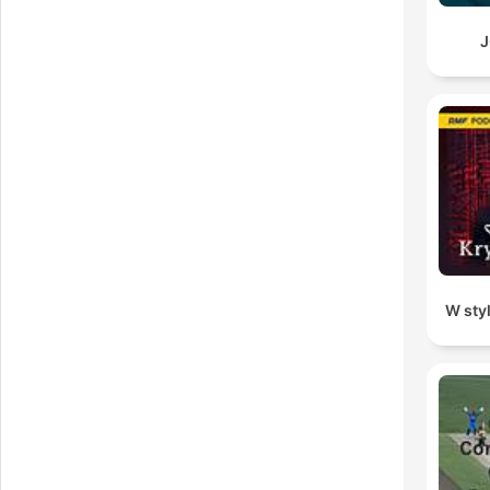
J
W sty