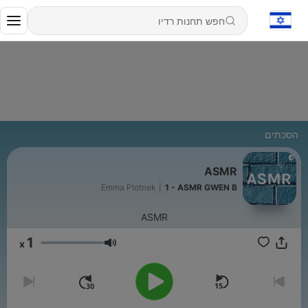
הסכתים
ASMR
Emma Plotnek
|
1 - ASMR GWEN B
ASMR
1
x
עוצמת שמע