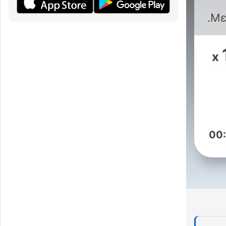
Με
x
00