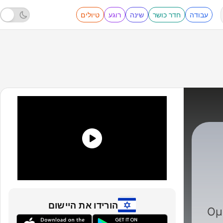
עבודה
חדר כושר
שינה
רוגע
טיולים
pemptousia
הורידו את היישום
Ομ