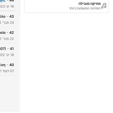
-
ψις
44
מוזיקה מובילה
16 יוני 2023
המוזיקה המושמעת ביותר
-
ύλο
43
24 פבר' 2022
-
σία
42
22 פבר' 2022
-
007)
41
18 ינו' 2022
-
έση
40
07 דצמ' 2021