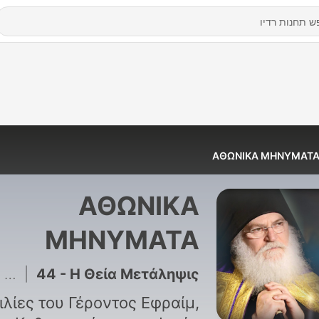
ΑΘΩΝΙΚΑ ΜΗΝΥΜΑΤ
ΑΘΩΝΙΚΑ
ΜΗΝΥΜΑΤΑ
.fm
|
44 - Η Θεία Μετάληψις
ιλίες του Γέροντος Εφραίμ,