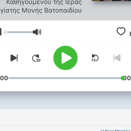
Καθηγουμένου της Ιεράς
γίστης Μονής Βατοπαιδίου.
1
עוצמת שמע
:00
00