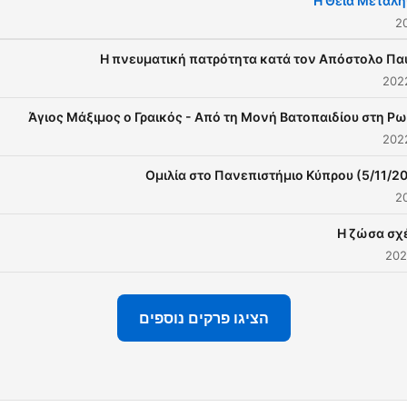
Η Θεία Μετάλη
Η πνευματική πατρότητα κατά τον Απόστολο Πα
Άγιος Μάξιμος ο Γραικός - Από τη Μονή Βατοπαιδίου στη Ρω
Ομιλία στο Πανεπιστήμιο Κύπρου (5/11/2
Η ζώσα σχ
הציגו פרקים נוספים