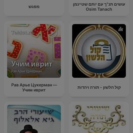
עושים תנ"ך עם יותם שטיינמן
מפגש
Osim Tanach
Рав Арье Цукерман —
קול הלשון - תורה ויהדות
Учим иврит