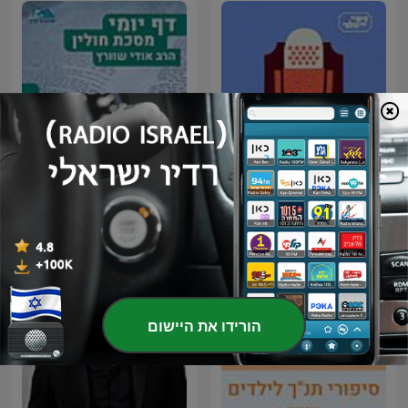
סיפור ירושלמי Sipur
דף יומי הר עציון - חולין
Yerushalmi
הורידו את היישום