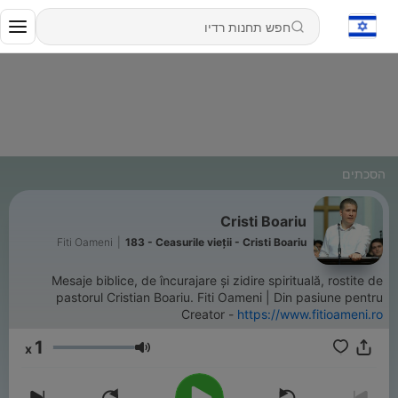
הסכתים
Cristi Boariu
Fiti Oameni
|
183 - Ceasurile vieții - Cristi Boariu
Mesaje biblice, de încurajare și zidire spirituală, rostite de
pastorul Cristian Boariu. Fiti Oameni | Din pasiune pentru
Creator -
https://www.fitioameni.ro
1
x
עוצמת שמע