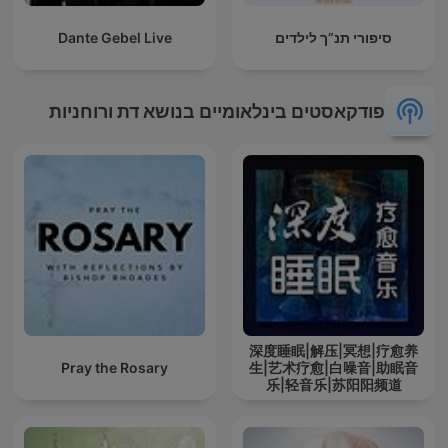
סיפורי תנ”ך לילדים
Dante Gebel Live
פודקאסטים בינלאומיים בנושא דת ורוחניות
深度睡眠|解压|冥想|疗愈养
Pray the Rosary
生|艺术疗愈|白噪音|助眠音
乐|轻音乐|苏阳阳频道