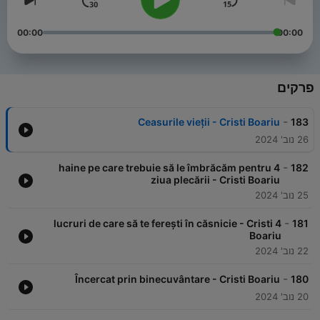
00:00
00:00
פרקים
-
Ceasurile vieții - Cristi Boariu
183
26 נוב' 2024
-
4 haine pe care trebuie să le îmbrăcăm pentru
182
ziua plecării - Cristi Boariu
25 נוב' 2024
-
4 lucruri de care să te ferești în căsnicie - Cristi
181
Boariu
22 נוב' 2024
-
Încercat prin binecuvântare - Cristi Boariu
180
20 נוב' 2024