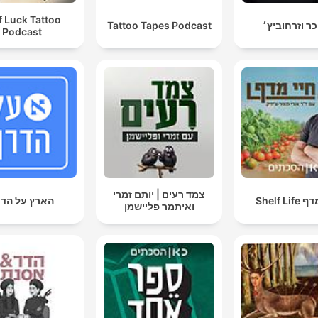
s. Tilrettelægger: Sara
f Luck Tattoo
jær Knudsen. Redaktører:
כר וזרחוביץ׳
Tattoo Tapes Podcast
Podcast
Hanne Barslund og Carsten
ielsen.
Hør hele serien i DR
Lyd.
צמד רעים | יותם זמרי
Shelf Li
הארץ על הדר
ואיתמר פליישמן