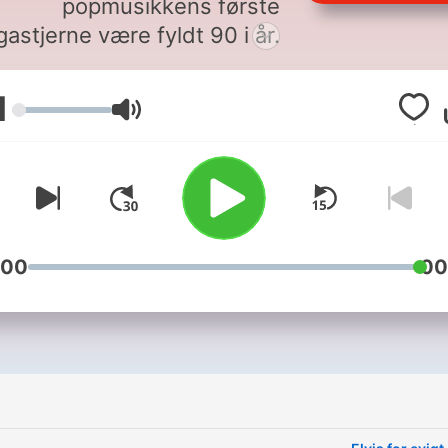
popmusikkens første
astjerne være fyldt 90 i år.
æsten et halvt århundrede
er hans død tiltrækker Elvis
1
עוצמת שמע
stadig helt unge fans, som
cineres af hans musik, hans
umentale storhed og hans
Da Elvis bryder frem
idten af 1950'erne, opfattes
han som farlig. Med sine
:00
00
ærlige bevægelser og store
mme får han publikum til at
hvine og skrige. Han bliver
tigt en superstjerne, og der
æres et stort håb til, at den
elske sanger også kan blive