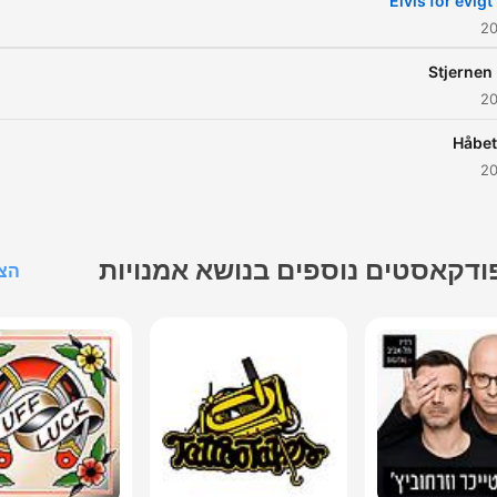
en samlende figur i det
erikanske samfund. Én, der
 forene den sorte og hvide
del af befolkningen og den
e og ældre generation. Det
er en kæmpe opgave, men
Elvis drømmer stort.
"Drømmen om Elvis" er en
ודקאסטים נוספים בנושא אמנויות
הצג
ie, der fortæller om Elvis' liv
 hans musik, og undersøger
orfor han stadig kan ramme
 ungt menneske i dag? Som
13-årige Sølve og Thor, der
etop har meldt sig ind i den
officielle Elvis-fanklub i