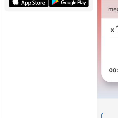
meg
N
eft
x
fas
mon
dybe fald. 
i m
00
s
ste
hur
n
reb