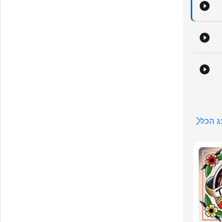
am
kan
ung
 הכל
ser
og
hv
et
nu 
n