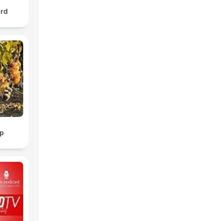
urd
p