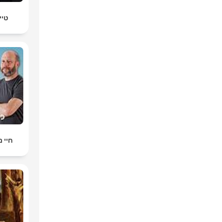
טיי
חיי מדף fe