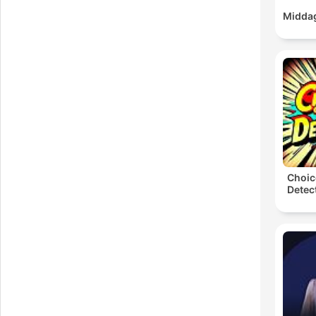
Middag
Choic
Detect