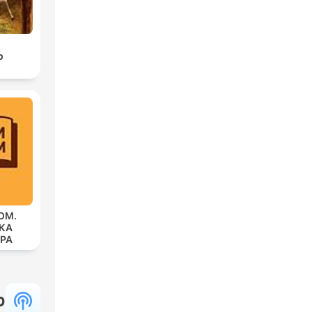
ס
ОМ.
КА
РА
ЕВА
פ