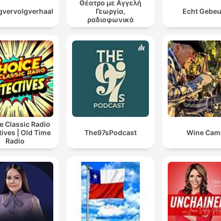
Θέατρο με Αγγελή
vervolgverhaal
Γεωργία,
Echt Gebe
ραδιοφωνικά
θεατρικά έργα
e Classic Radio
ives | Old Time
The97sPodcast
Wine Cam
Radio