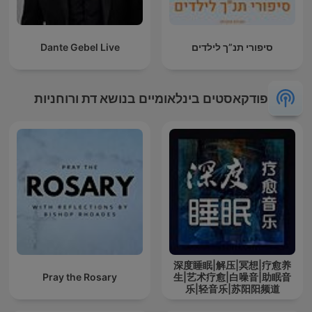
סיפורי תנ”ך לילדים
Dante Gebel Live
פודקאסטים בינלאומיים בנושא דת ורוחניות
深度睡眠|解压|冥想|疗愈养
Pray the Rosary
生|艺术疗愈|白噪音|助眠音
乐|轻音乐|苏阳阳频道