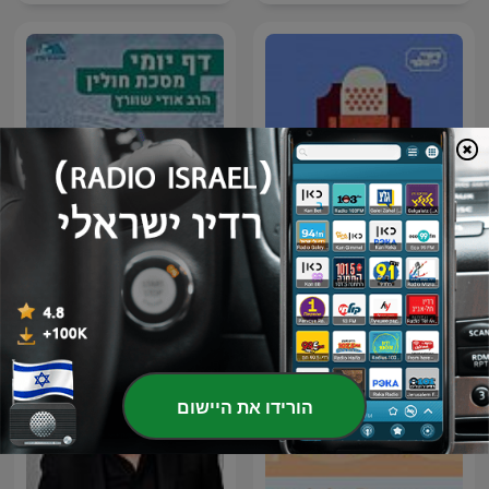
סיפור ירושלמי Sipur
דף יומי הר עציון - חולין
Yerushalmi
הורידו את היישום