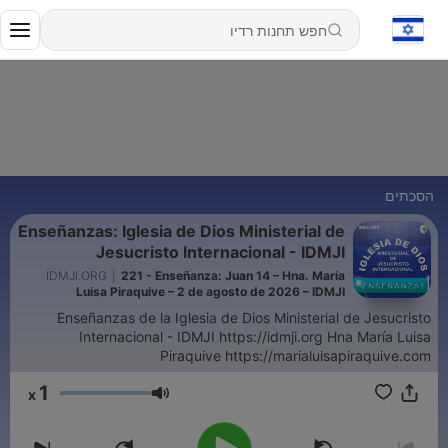
הסכתים
Enseñanzas: Iglesia de Dios Ministerial de
Jesucristo Internacional - IDMJI
IDMJI.ORG
|
221 - Enseñanza: Juan 14 – Hna. María
Luisa Piraquive – 2 de agosto de 2026 – IDMJI
Enseñanzas de la Iglesia de Dios Ministerial de Jesucristo
Internacional - IDMJI https://idmji.org Hna María Luisa
Piraquive https://marialuisapiraquive.com
1
x
עוצמת שמע