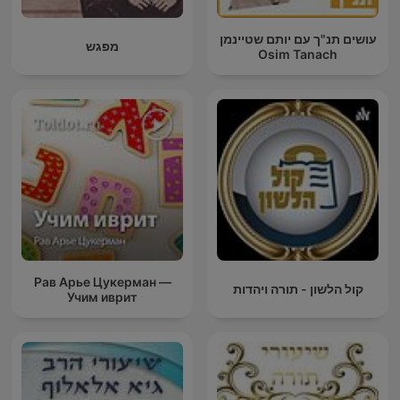
עושים תנ"ך עם יותם שטיינמן
מפגש
Osim Tanach
Рав Арье Цукерман —
קול הלשון - תורה ויהדות
Учим иврит