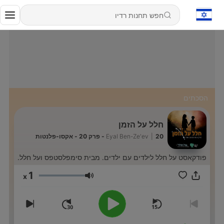
הסכתים
חלל על הזמן
20 - פרק 20 - אקסו-פלנטות
|
Eyal Ben-Ze'ev
פודקאסט על חלל לילדים עם ילדים. מבית סימפלסטפס ועל חלל.
1
x
עוצמת שמע