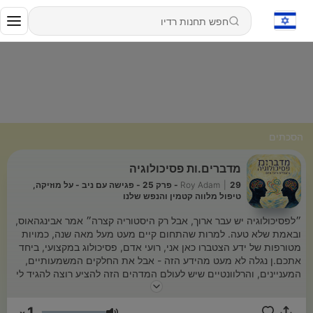
הסכתים
מדברים.ות פסיכולוגיה
|
Roy Adam
29 - פרק 25 - פגישה עם ניב - על מוזיקה,
טיפול מלווה קטמין והנפש שלנו
״לפסיכולוגיה יש עבר ארוך, אבל רק היסטוריה קצרה״ אמר אבינגהאוס,
ובאמת שלא טעה. למרות שהתחום קיים מעט מעל מאה שנה, כמויות
מטורפות של ידע הצטברו כאן אני, רועי אדם, פסיכולוג במקצועי, ביחד
אתכם.ן נגלה לא מעט מהידע הזה - אבל את החלקים המשמעותיים,
המעניינים, והרלוונטיים שיש לעולם המדהים הזה להציע רוצה להגיד לי
משהו? משהו התחבר לך בפרק ורוצה לשתף? יותר ממוזמנ.ת לפנות
אלי royadam.psy@gmail.com
1