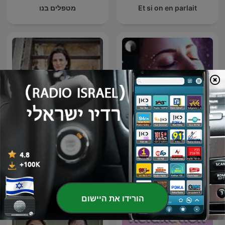
Et si on en parlait
מטפלים בנו
Sleep Podcast by Slow |
מעגל ההתמכרות- דברים
Relaxing Sleep Sounds &
שמשפחות צריכות לדעת
Sleep Stories | Nature
Sound For Sleep | ASMR
הורידו את היישום