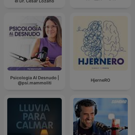
el Dr. Cesar Lozano
Psicologia Al Desnudo |
HjerneRO
@psi.mammoliti