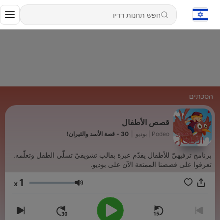
הסכתים
قصص الأطفال
Podeo | بوديو
|
30 - قصة الأسد والثيران!
برنامج ترفيهيّ للأطفال يقدّم عبرة بقالب تشويقيّ تسلّي الطفل وتعلّمه.
تعرفوا على قصصنا الممتعة الآن على بوديو.
1
x
עוצמת שמע