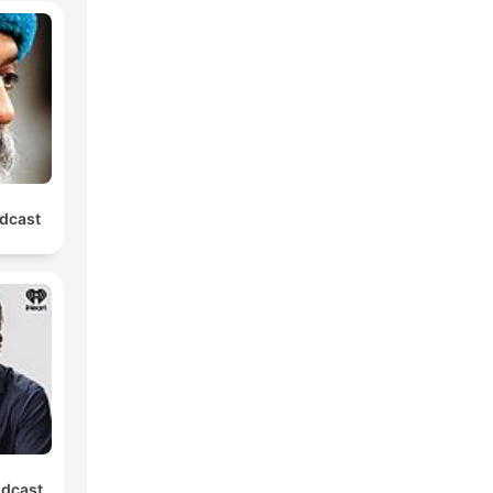
dcast
odcast