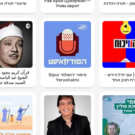
Рав Арье Цукерман —
ון - תורה ויהדות
שיעורי תורה אור
Учим иврит
قرآن كريم مجود
| עם יודל הירש -
סיפור ירושלמי Sipur
الشيخ عبد الباسط
וכן אחד
Yerushalmi
الصمد صدقة جا