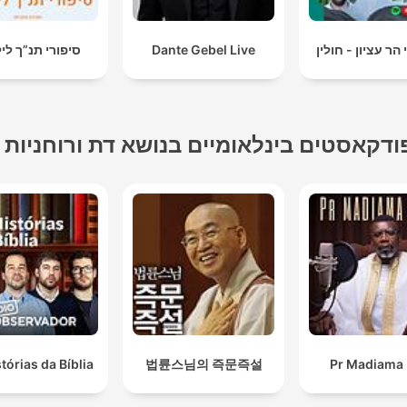
 הר עציון - חולין
Dante Gebel Live
סיפורי תנ”ך לי
ודקאסטים בינלאומיים בנושא דת ורוחניות
tórias da Bíblia
법륜스님의 즉문즉설
Pr Madiama 