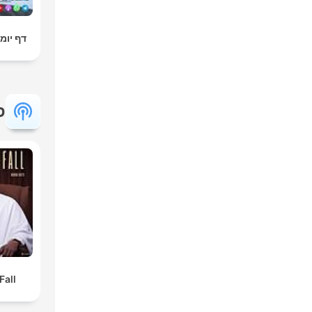
דף יומי
פ
Fall