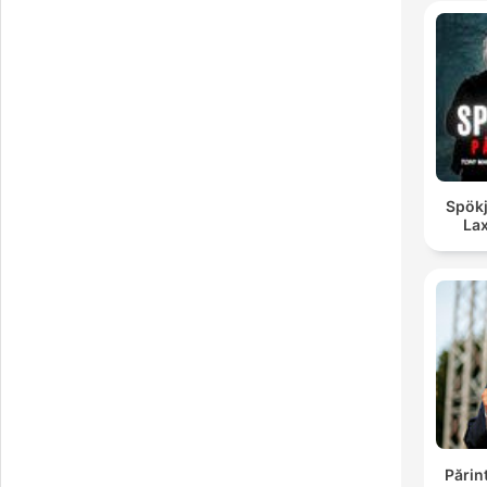
Spökj
La
Părin