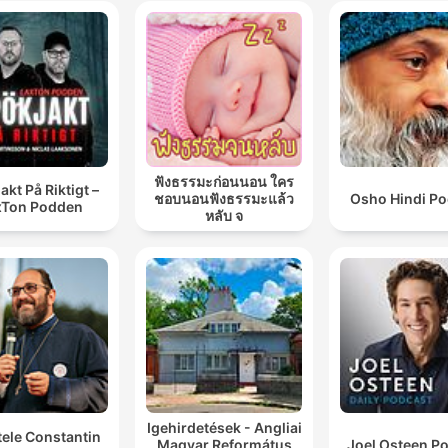
ฟังธรรมะก่อนนอน ใคร
akt På Riktigt –
ชอบนอนฟังธรรมะแล้ว
Osho Hindi Po
xTon Podden
หลับ จ
Igehirdetések - Angliai
tele Constantin
Magyar Református
Joel Osteen P