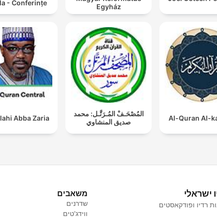
a - Conferințe
Egyház
المُصْحَـفْ المُـرَتَّـل: محمد
lahi Abba Zaria
Al-Quran Al-
صديق المنشاوي
ו ישראלי
משאבים
שדרנים
ת רדיו ופודקאסטים
ווידג'טים