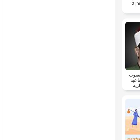
ן 2
 بصوت
 عبد
رية