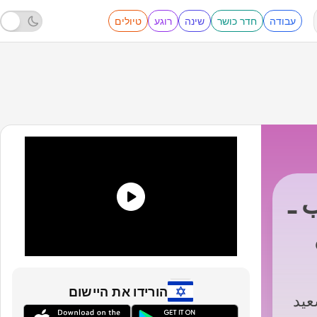
עבודה
חדר כושר
שינה
רוגע
טיולים
 ـ
הורידו את היישום
عيد