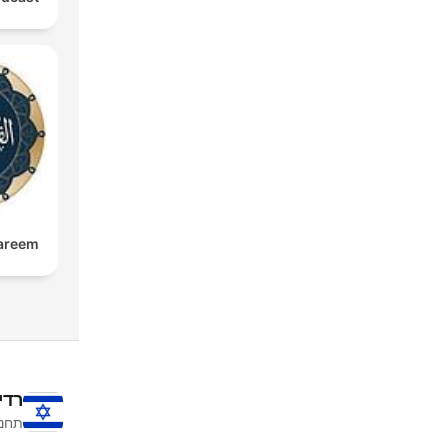
kareem
רדי
תחנו