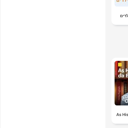
לדים
As His