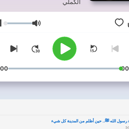
الكملي
1
עוצמת שמע
:00
00
 رسول الله ﷺ.. حين أظلم من المدينة كل شيء