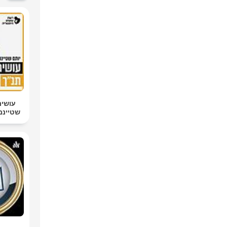
עושים
שטיינמן  Tanach