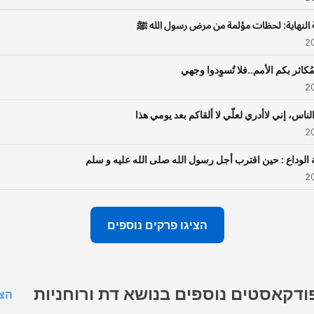
ة النهاية: لحظات مؤلمة من مرض رسول الله ﷺ
ُكاثر بكم الأمم..فلا تُسوِدوا وجهي
الناس، إني لاأدري لعلّي لا ألقاكم بعد يومي هذا
الوداع : حين اقترب أجل رسول الله صلى الله عليه و سلم
הציגו פרקים נוספים
ודקאסטים נוספים בנושא דת ורוחניות
הצג