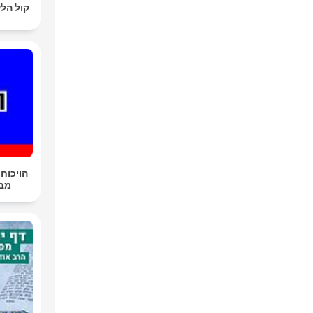
קול הלש
הויכוח 
מבית ת