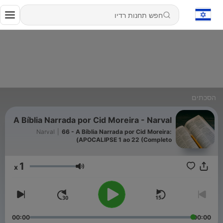
הסכתים
A Bíblia Narrada por Cid Moreira - Narval
Narval
|
66 - A Bíblia Narrada por Cid Moreira:
APOCALIPSE 1 ao 22 (Completo)
1
x
עוצמת שמע
00:00
00:00