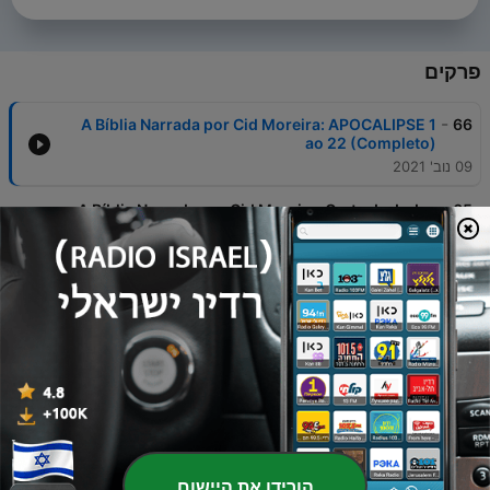
פרקים
-
A Bíblia Narrada por Cid Moreira: APOCALIPSE 1
66
ao 22 (Completo)
09 נוב' 2021
-
A Bíblia Narrada por Cid Moreira: Carta de Judas
65
(Completo)
09 נוב' 2021
-
A Bíblia Narrada por Cid Moreira: TIAGO
64
(Completo)
09 נוב' 2021
-
A Bíblia Narrada por Cid Moreira: HEBREUS
63
(Completo)
09 נוב' 2021
-
A Bíblia Narrada por Cid Moreira: 3ª João
62
(Completo)
הורידו את היישום