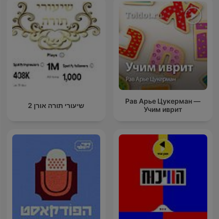
Рав Арье Цукерман —
שיעורי תורה אורן 2
Учим иврит