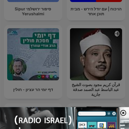
הויכוח | עם יודל הירש - מבית
סיפור ירושלמי Sipur
תוכן אחד
Yerushalmi
قرآن كريم مجود بصوت الشيخ
عبد الباسط عبد الصمد صدقة
דף יומי הר עציון - חולין
جارية