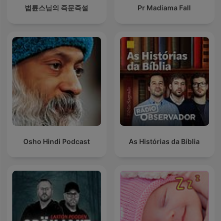
법륜스님의 즉문즉설
Pr Madiama Fall
Osho Hindi Podcast
As Histórias da Bíblia