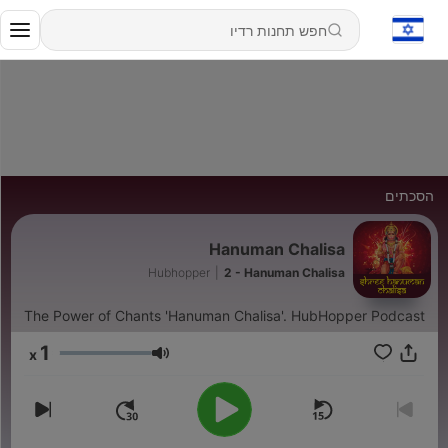
הסכתים
Hanuman Chalisa
Hubhopper
|
2 - Hanuman Chalisa
The Power of Chants 'Hanuman Chalisa'. HubHopper Podcast
1
x
עוצמת שמע