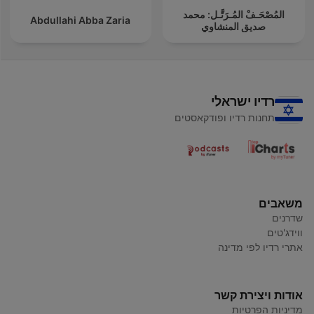
المُصْحَـفْ المُـرَتَّـل: محمد
Abdullahi Abba Zaria
صديق المنشاوي
רדיו ישראלי
תחנות רדיו ופודקאסטים
משאבים
שדרנים
ווידג'טים
אתרי רדיו לפי מדינה
אודות ויצירת קשר
מדיניות הפרטיות