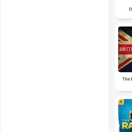
D
The 