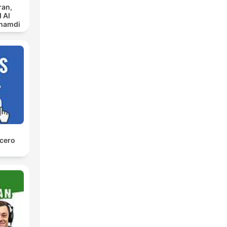
ran,
 Al
س
 cero