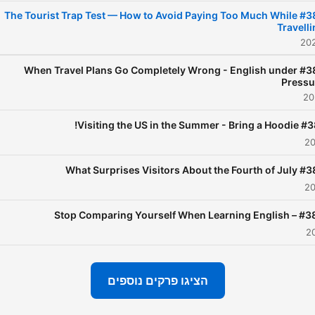
#386 The Tourist Trap Test — How to Avoid Paying Too Much While
Travell
#385 When Travel Plans Go Completely Wrong - English under
Pressu
#384 Visiting the US in the 
#383 What Surprises Visitors Abo
#382 – Stop Comparing Yourself Wh
הציגו פרקים נוספים