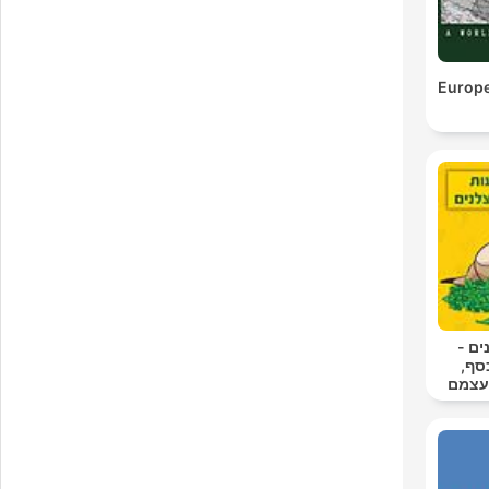
Europe
ם -
סף,
עצמם