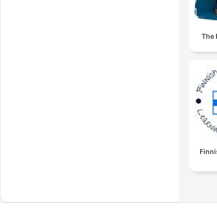
The
Finni