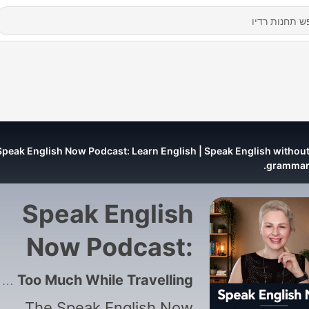
Speak English Now Podcast: Learn English | Speak English withou
grammar
Speak English
Now Podcast:
Learn English |
573 - #386 The Tourist Trap Test — How to Avoid Paying Too Much While Travelling
The Speak English Now