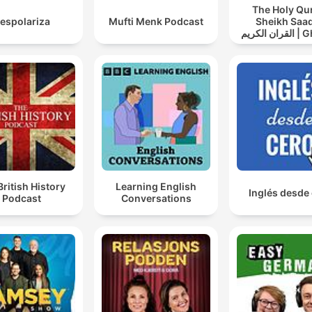
The Holy Qu
espolariza
Mufti Menk Podcast
Sheikh Saad
Ghamdi | القران الكريم
عد الغامدي
British History
Learning English
Inglés desde
Podcast
Conversations