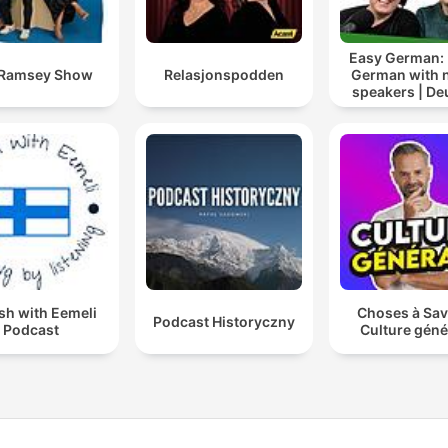
Easy German: 
 Ramsey Show
Relasjonspodden
German with n
speakers | De
lernen mi
Muttersprach
sh with Eemeli
Choses à Sav
Podcast Historyczny
Podcast
Culture géné