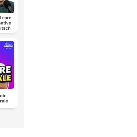
Learn
ative
utsch
t
lern
oir -
rale