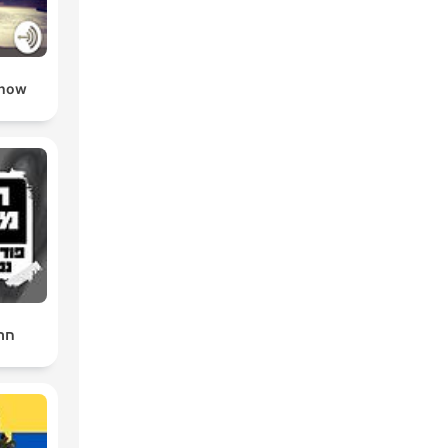
Show
חרד